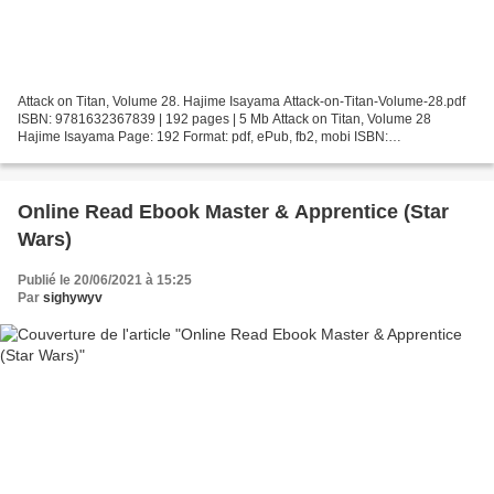
Attack on Titan, Volume 28. Hajime Isayama Attack-on-Titan-Volume-28.pdf
ISBN: 9781632367839 | 192 pages | 5 Mb Attack on Titan, Volume 28
Hajime Isayama Page: 192 Format: pdf, ePub, fb2, mobi ISBN:
9781632367839 Publisher: Kodansha International Download...
Online Read Ebook Master & Apprentice (Star
Wars)
Publié le 20/06/2021 à 15:25
Par
sighywyv