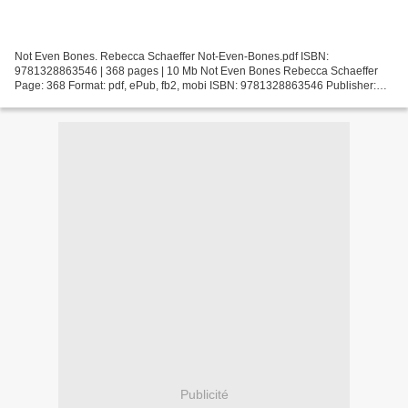
Not Even Bones. Rebecca Schaeffer Not-Even-Bones.pdf ISBN:
9781328863546 | 368 pages | 10 Mb Not Even Bones Rebecca Schaeffer
Page: 368 Format: pdf, ePub, fb2, mobi ISBN: 9781328863546 Publisher:
Houghton Mifflin Harcourt Download Not Even Bones Read...
Publicité