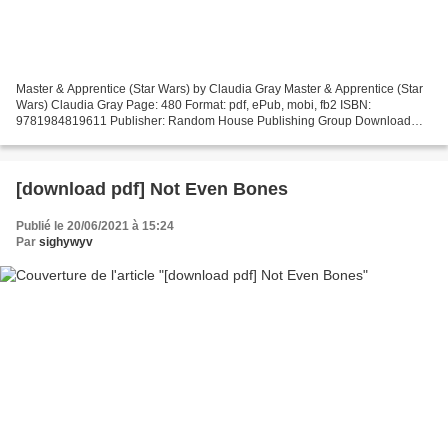
Master & Apprentice (Star Wars) by Claudia Gray Master & Apprentice (Star
Wars) Claudia Gray Page: 480 Format: pdf, ePub, mobi, fb2 ISBN:
9781984819611 Publisher: Random House Publishing Group Download
Master & Apprentice (Star Wars) Free audiobook download...
[download pdf] Not Even Bones
Publié le 20/06/2021 à 15:24
Par
sighywyv